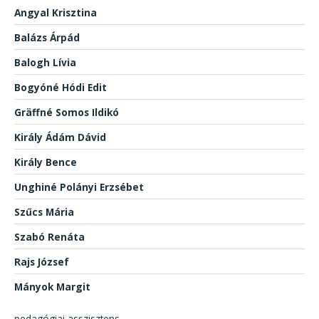
Angyal Krisztina
Balázs Árpád
Balogh Lívia
Bogyóné Hódi Edit
Gräffné Somos Ildikó
Király Ádám Dávid
Király Bence
Unghiné Polányi Erzsébet
Szűcs Mária
Szabó Renáta
Rajs József
Mányok Margit
pedagógiai asszisztens