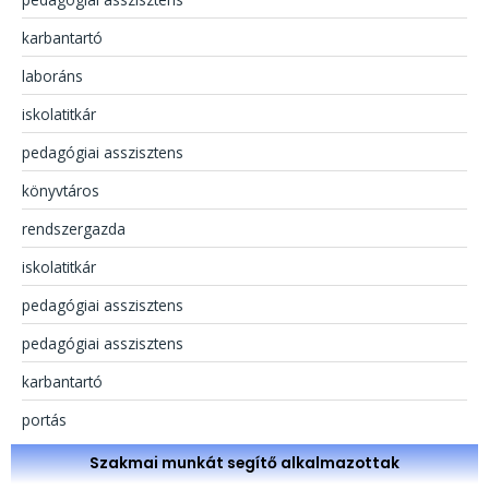
karbantartó
laboráns
iskolatitkár
pedagógiai asszisztens
könyvtáros
rendszergazda
iskolatitkár
pedagógiai asszisztens
pedagógiai asszisztens
karbantartó
portás
Szakmai munkát segítő alkalmazottak