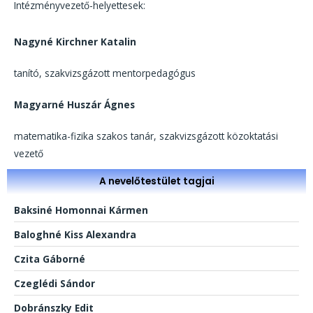
Intézményvezető-helyettesek:
Nagyné Kirchner Katalin
tanító, szakvizsgázott mentorpedagógus
Magyarné Huszár Ágnes
matematika-fizika szakos tanár, szakvizsgázott közoktatási
vezető
A nevelőtestület tagjai
Baksiné Homonnai Kármen
Baloghné Kiss Alexandra
Czita Gáborné
Czeglédi Sándor
Dobránszky Edit