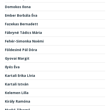
Domokos Ilona
Ember Borbála Éva
Fazekas Bernadett
Fábryné Tádics Mária
Fehér-Simonka Noémi
Földesiné Pál Dóra
Gyovai Margit
Ilyés Éva
Kartali Erika Lívia
Kartali István
Kelemen Lilla
Király Ramóna
Markó Tiborné