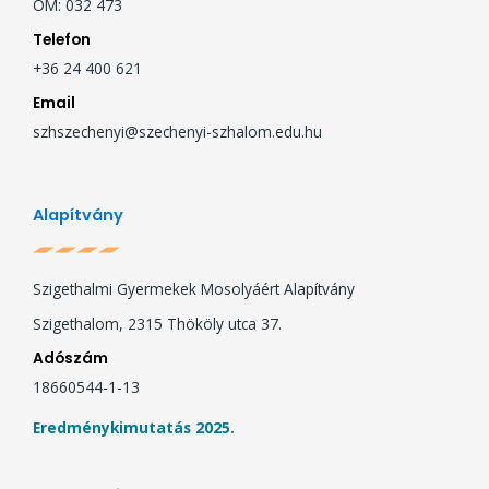
OM: 032 473
Telefon
+36 24 400 621
Email
szhszechenyi@szechenyi-szhalom.edu.hu
Alapítvány
Szigethalmi Gyermekek Mosolyáért Alapítvány
Szigethalom, 2315 Thököly utca 37.
Adószám
18660544-1-13
Eredménykimutatás 2025.