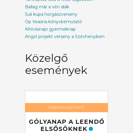
Ballag már a vén diák
Suli kupa horgászverseny
Op Veasna könyvbemutató
Kihívásnapi gyermeknap
Angol projekt verseny a Széchenyiben
Közelgő
események
1
2026AUGUSZTUS31
EENDŐ
GÓLYANAP A LEENDŐ
GÓLY
K
ELSŐSÖKNEK
EL