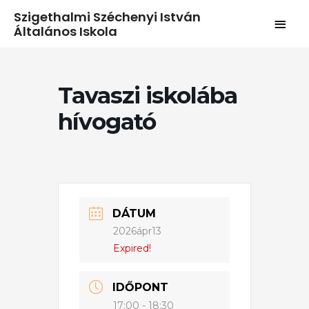
Szigethalmi Széchenyi István
Általános Iskola
Tavaszi iskolába
hívogató
DÁTUM
2026ápr13
Expired!
IDŐPONT
17:00 - 18:30