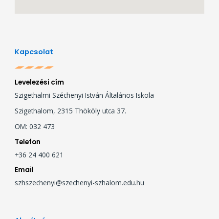
Kapcsolat
Levelezési cím
Szigethalmi Széchenyi István Általános Iskola
Szigethalom, 2315 Thököly utca 37.
OM: 032 473
Telefon
+36 24 400 621
Email
szhszechenyi@szechenyi-szhalom.edu.hu