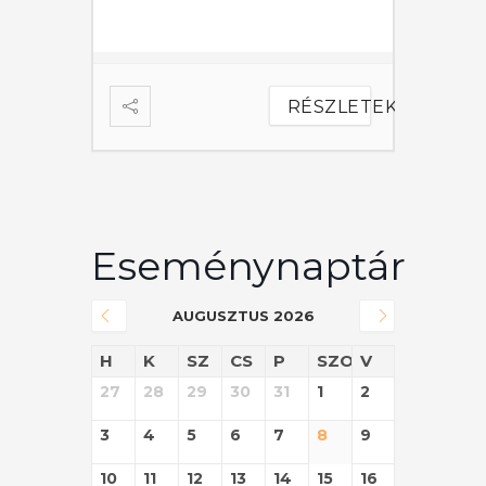
ÉSZLETEK
RÉSZLETEK
Eseménynaptár
AUGUSZTUS 2026
H
K
SZ
CS
P
SZO
V
27
28
29
30
31
1
2
3
4
5
6
7
8
9
10
11
12
13
14
15
16