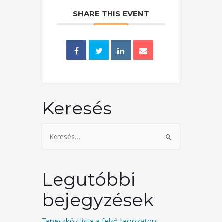
SHARE THIS EVENT
Keresés
Legutóbbi
bejegyzések
Taneszköz lista a felső tagozaton