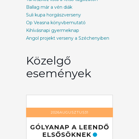
Ballag már a vén diák
Suli kupa horgászverseny
Op Veasna könyvbemutató
Kihívásnapi gyermeknap
Angol projekt verseny a Széchenyiben
Közelgő
események
1
2026AUGUSZTUS31
EENDŐ
GÓLYANAP A LEENDŐ
GÓLY
K
ELSŐSÖKNEK
EL