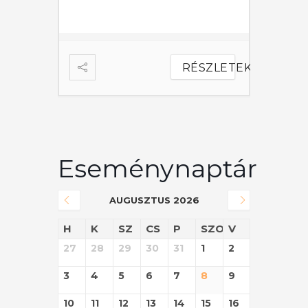
ÉSZLETEK
RÉSZLETEK
Eseménynaptár
AUGUSZTUS 2026
H
K
SZ
CS
P
SZO
V
27
28
29
30
31
1
2
3
4
5
6
7
8
9
10
11
12
13
14
15
16