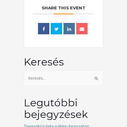
SHARE THIS EVENT
Keresés
Legutóbbi
bejegyzések
Taneszköz lista a felső tagozaton