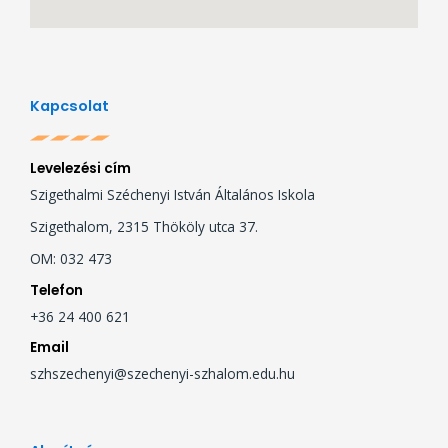
Kapcsolat
Levelezési cím
Szigethalmi Széchenyi István Általános Iskola
Szigethalom, 2315 Thököly utca 37.
OM: 032 473
Telefon
+36 24 400 621
Email
szhszechenyi@szechenyi-szhalom.edu.hu