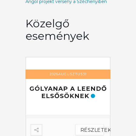
Angol projekt verseny a Széchenyiben
Közelgő
események
1
2026AUGUSZTUS31
EENDŐ
GÓLYANAP A LEENDŐ
GÓLY
K
ELSŐSÖKNEK
EL
ÉSZLETEK
RÉSZLETEK