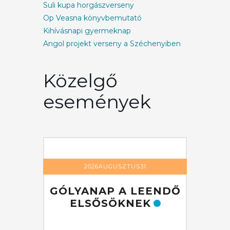
Suli kupa horgászverseny
Op Veasna könyvbemutató
Kihívásnapi gyermeknap
Angol projekt verseny a Széchenyiben
Közelgő
események
1
2026AUGUSZTUS31
EENDŐ
GÓLYANAP A LEENDŐ
GÓLY
K
ELSŐSÖKNEK
EL