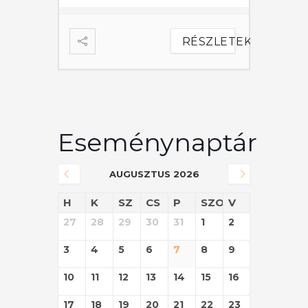
ÉSZLETEK
RÉSZLETEK
Eseménynaptár
AUGUSZTUS 2026
H
K
SZ
CS
P
SZO
V
27
28
29
30
31
1
2
3
4
5
6
7
8
9
10
11
12
13
14
15
16
17
18
19
20
21
22
23