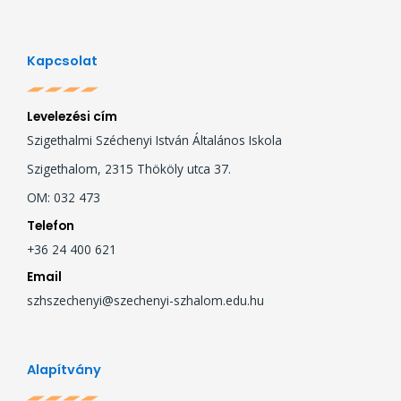
Kapcsolat
Levelezési cím
Szigethalmi Széchenyi István Általános Iskola
Szigethalom, 2315 Thököly utca 37.
OM: 032 473
Telefon
+36 24 400 621
Email
szhszechenyi@szechenyi-szhalom.edu.hu
Alapítvány