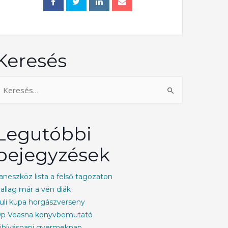
Keresés
Legutóbbi
bejegyzések
aneszköz lista a felső tagozaton
allag már a vén diák
uli kupa horgászverseny
p Veasna könyvbemutató
ihívásnapi gyermeknap