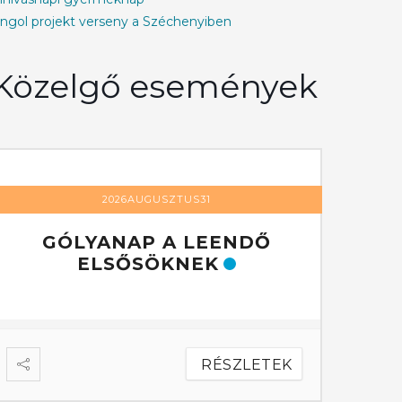
ngol projekt verseny a Széchenyiben
Közelgő események
2026AUGUSZTUS31
GÓLYANAP A LEENDŐ
GÓ
ELSŐSÖKNEK
RÉSZLETEK