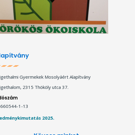
lapítvány
igethalmi Gyermekek Mosolyáért Alapítvány
igethalom, 2315 Thököly utca 37.
dószám
660544-1-13
edménykimutatás 2025.