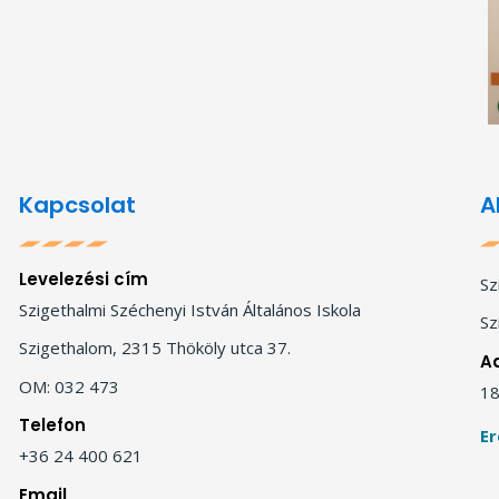
Kapcsolat
A
Levelezési cím
Sz
Szigethalmi Széchenyi István Általános Iskola
Sz
Szigethalom, 2315 Thököly utca 37.
A
OM: 032 473
18
Telefon
Er
+36 24 400 621
Email