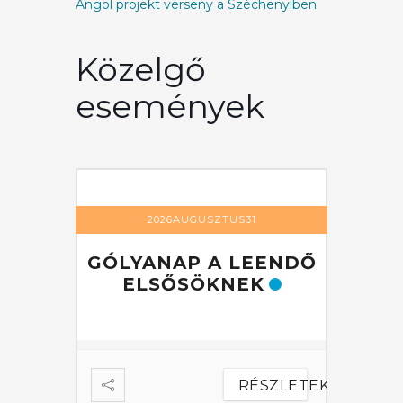
Angol projekt verseny a Széchenyiben
Közelgő
események
1
2026AUGUSZTUS31
EENDŐ
GÓLYANAP A LEENDŐ
GÓLY
K
ELSŐSÖKNEK
EL
ÉSZLETEK
RÉSZLETEK