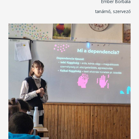
Ember Borbála
tanárnő, szervező