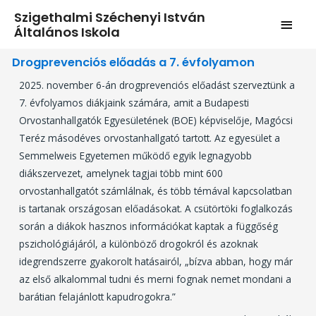
Szigethalmi Széchenyi István
Általános Iskola
Drogprevenciós előadás a 7. évfolyamon
2025. november 6-án drogprevenciós előadást szerveztünk a
7. évfolyamos diákjaink számára, amit a Budapesti
Orvostanhallgatók Egyesületének (BOE) képviselője, Magócsi
Teréz másodéves orvostanhallgató tartott. Az egyesület a
Semmelweis Egyetemen működő egyik legnagyobb
diákszervezet, amelynek tagjai több mint 600
orvostanhallgatót számlálnak, és több témával kapcsolatban
is tartanak országosan előadásokat. A csütörtöki foglalkozás
során a diákok hasznos információkat kaptak a függőség
pszichológiájáról, a különböző drogokról és azoknak
idegrendszerre gyakorolt hatásairól, „bízva abban, hogy már
az első alkalommal tudni és merni fognak nemet mondani a
barátian felajánlott kapudrogokra.”