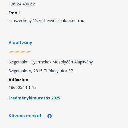
+36 24 400 621
Email
szhszechenyi@szechenyi-szhalom.edu.hu
Alapítvány
Szigethalmi Gyermekek Mosolyáért Alapítvány
Szigethalom, 2315 Thököly utca 37.
Adószám
18660544-1-13
Eredménykimutatás 2025.
Kövess minket