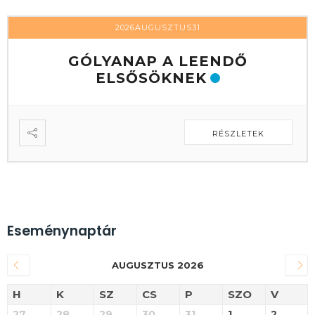
2026AUGUSZTUS31
GÓLYANAP A LEENDŐ
ELSŐSÖKNEK
RÉSZLETEK
Eseménynaptár
AUGUSZTUS 2026
H
K
SZ
CS
P
SZO
V
27
28
29
30
31
1
2