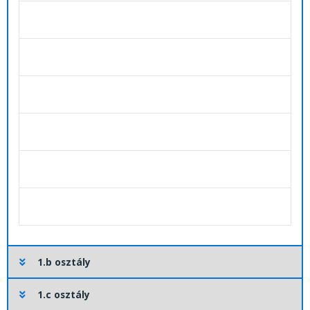
1.b osztály
1.c osztály