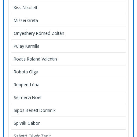
Kiss Nikolett
Mizsei Gréta
Onyeshery Rómeó Zoltán
Pulay Kamilla
Roatis Roland Valentin
Robota Olga
Ruppert Léna
Selmeczi Noel
Sipos Benett Dominik
Spivák Gábor
Szántó Olivér Zsolt